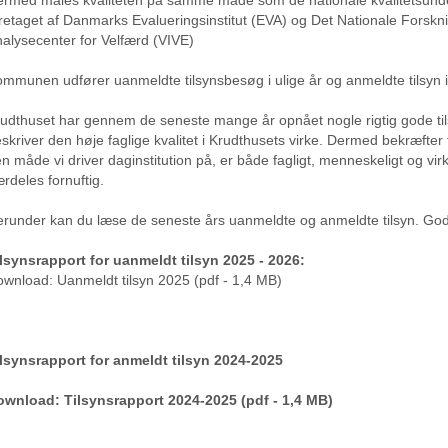
retaget af Danmarks Evalueringsinstitut (EVA) og Det Nationale Forskn
alysecenter for Velfærd (VIVE)
mmunen udfører uanmeldte tilsynsbesøg i ulige år og anmeldte tilsyn i 
udthuset har gennem de seneste mange år opnået nogle rigtig gode tils
skriver den høje faglige kvalitet i Krudthusets virke. Dermed bekræfter t
n måde vi driver daginstitution på, er både fagligt, menneskeligt og 
rdeles fornuftig.
runder kan du læse de seneste års uanmeldte og anmeldte tilsyn. God 
lsynsrapport for uanmeldt tilsyn 2025 - 2026:
wnload: Uanmeldt tilsyn 2025 (pdf - 1,4 MB)
lsynsrapport for anmeldt tilsyn 2024-2025
ownload: Tilsynsrapport 2024-2025 (pdf - 1,4 MB)