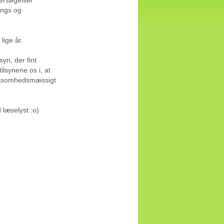
ings og
lige år.
yn, der fint
ilsynene os i, at
virksomhedsmæssigt
læselyst :o)