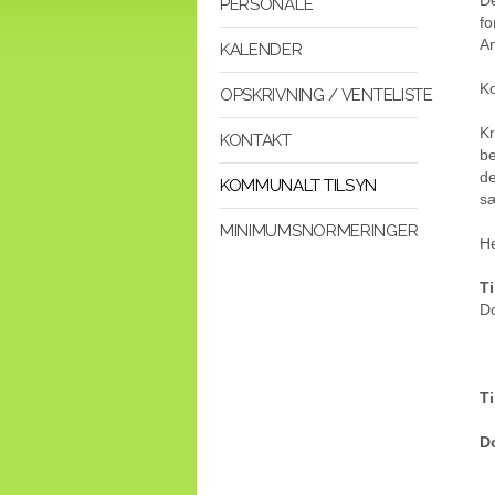
PERSONALE
fo
An
KALENDER
Ko
OPSKRIVNING / VENTELISTE
Kr
KONTAKT
be
de
KOMMUNALT TILSYN
sæ
MINIMUMSNORMERINGER
He
Ti
Do
Ti
D