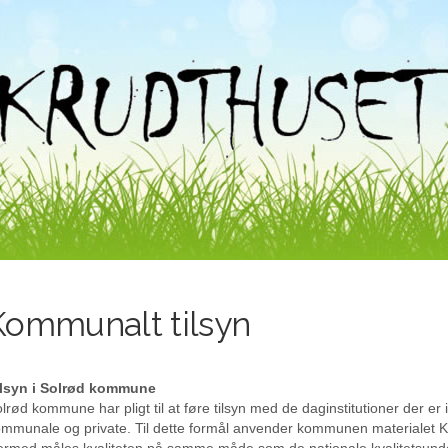
Kommunalt tilsyn
ilsyn i Solrød kommune
lrød kommune har pligt til at føre tilsyn med de daginstitutioner der 
mmunale og private. Til dette formål anvender kommunen materialet 
rmed måles kvaliteten på samme måde som de nationale kvalitetsund