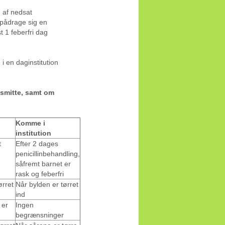
d af nedsat
r pådrage sig en
t 1 feberfri dag
i en daginstitution
smitte, samt om
Komme i
institution
t
Efter 2 dages
2
penicillinbehandling,
såfremt barnet er
rask og feberfri
ørret
Når bylden er tørret
ind
 er
Ingen
begrænsninger