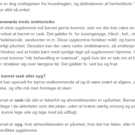
r er dog undtagelser fra hovedreglen, og definationen af henholdsvis "
ke altid så enkel.
remmøde trods smitterisiko
d visse sygdomme må barnet gerne komme, selv om der kan være en vi
rudsat at barnet er rask. Det gælder fx. for lussingesyge, hånd-, fod-,
rkølelsessår, vandvorter m.m. Disse sygdomme forløber mildt, og barnet
rligt påvirket. Desuden kan der være raske smittebærere, så smittesp
rhindres ved at holde børn med synlige tegn på sygdommen hjemme. I 
rnet komme "når behandling er iværksat", også hvis der er tale om et 
r strækker sig over længere tid. Det gælder fx. ved lus og fnat.
 barnet rask eller syg?
t kan specielt for børns vedkommende af og til være svært at afgøre, 
ske, og ofte må man foretage et skøn.
rnet er
rask
når det er feberfrit og almentilstanden er upåvirket. Barne
ltage i de aktiviteter som det plejer, uden at kræve særlig omsorg og p
. kunne lege ude og tage med på udflugt.
rnet er
syg
, hvis almentilstanden er påvirket, hvis det har feber, eller 
ecifikke sygdomme.