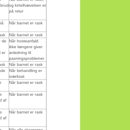
brud
og kirtelhævelsen er
på retur
på
Når barnet er rask
ask
Når barnet er rask
r de
Når hosteanfald
ikke længere giver
 er
anledning til
pasningsproblemer
ask
Når barnet er rask
nde
Når behandling er
iværksat
r
Når barnet er rask
e
Når barnet er rask
d af
e
Når barnet er rask
d af
r
Når alle skorperne