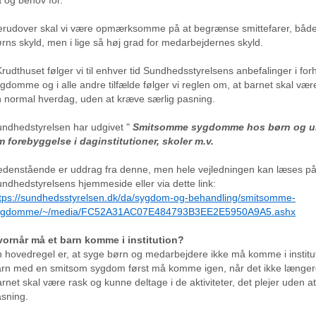
rudover skal vi være opmærksomme på at begrænse smittefarer, både 
rns skyld, men i lige så høj grad for medarbejdernes skyld.
Krudthuset følger vi til enhver tid Sundhedsstyrelsens anbefalinger i fo
gdomme og i alle andre tilfælde følger vi reglen om, at barnet skal være 
 normal hverdag, uden at kræve særlig pasning.
ndhedstyrelsen har udgivet "
Smitsomme sygdomme hos børn og un
 forebyggelse i daginstitutioner, skoler m.v.
denstående er uddrag fra denne, men hele vejledningen kan læses p
ndhedstyrelsens hjemmeside eller via dette link:
tps://sundhedsstyrelsen.dk/da/sygdom-og-behandling/smitsomme-
ygdomme/~/media/FC52A31AC07E484793B3EE2E5950A9A5.ashx
vornår må et barn komme i institution?
 hovedregel er, at syge børn og medarbejdere ikke må komme i institut
rn med en smitsom sygdom først må komme igen, når det ikke længere
rnet skal være rask og kunne deltage i de aktiviteter, det plejer uden a
sning.