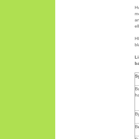
Hv
mo
an
el
HU
bl
L
b
S
Ba
h
B
B