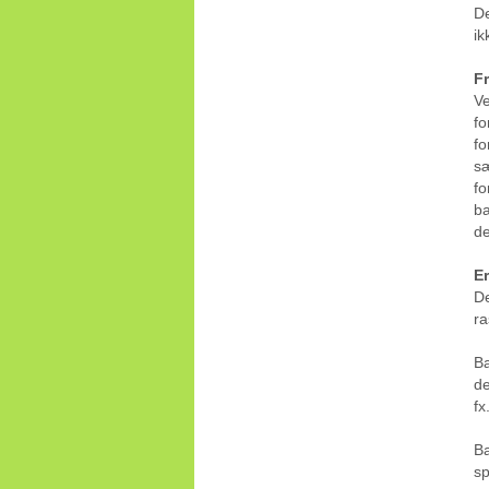
De
ik
F
Ve
fo
fo
sæ
fo
ba
de
Er
De
ra
Ba
de
fx
Ba
sp