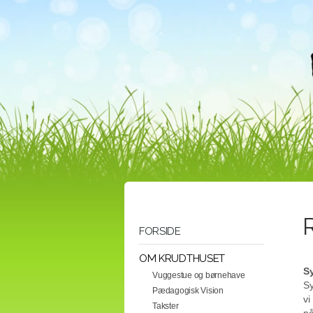
FORSIDE
OM KRUDTHUSET
S
Vuggestue og børnehave
Sy
Pædagogisk Vision
vi
Takster
på