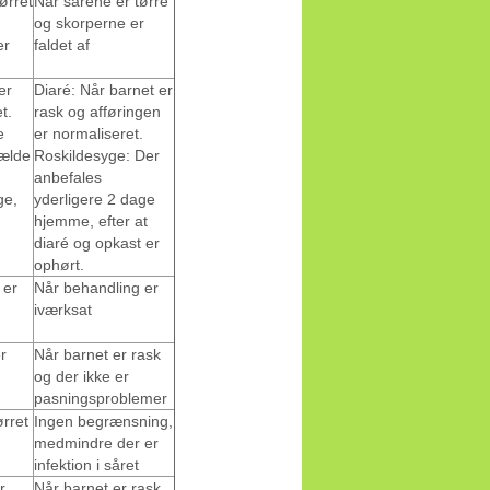
ørret
Når sårene er tørre
og skorperne er
er
faldet af
er
Diaré: Når barnet er
t.
rask og afføringen
e
er normaliseret.
lfælde
Roskildesyge: Der
anbefales
ge,
yderligere 2 dage
hjemme, efter at
diaré og opkast er
ophørt.
 er
Når behandling er
iværksat
r
Når barnet er rask
og der ikke er
pasningsproblemer
ørret
Ingen begrænsning,
medmindre der er
infektion i såret
r
Når barnet er rask,