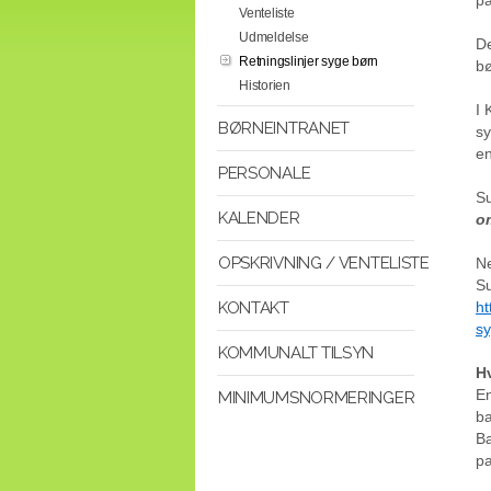
Venteliste
Udmeldelse
De
Retningslinjer syge børn
bø
Historien
I 
BØRNEINTRANET
sy
en
PERSONALE
Su
KALENDER
om
OPSKRIVNING / VENTELISTE
Ne
Su
ht
KONTAKT
s
KOMMUNALT TILSYN
H
En
MINIMUMSNORMERINGER
ba
Ba
pa