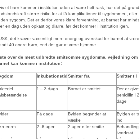
is et barn kommer i institution uden at være helt rask, har det på grun
dstandskraft større risiko for at få komplikationer til sygdommen, elle
den sygdom. Det er derfor vores klare forventning, at barnet har minds
ler en dag uden opkast og diarre, før det kommer i institution igen.
SK, det kræver væsentligt mere energi og overskud for barnet at være 
andt 40 andre børn, end det gør at være hjemme.
iste over de mest udbredte smitsomme sygdomme, vejledning om 
arnet kan komme i institution:
ygdom
Inkubationstid
Smitter fra
Smitter til
kteriel
1 – 3 døgn
Barnet er smittet
Der er give
alsbetændelse
penicillin i 
dage
ylder
Få dage
Bylden begynder at
Bylden er t
væske
ind
ørneorm
2 -6 uger
2 uger efter smitte
Behandling
iværksat