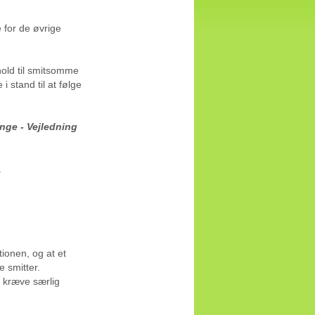
for de øvrige
rhold til smitsomme
i stand til at følge
ge - Vejledning
å
ionen, og at et
 smitter.
t kræve særlig