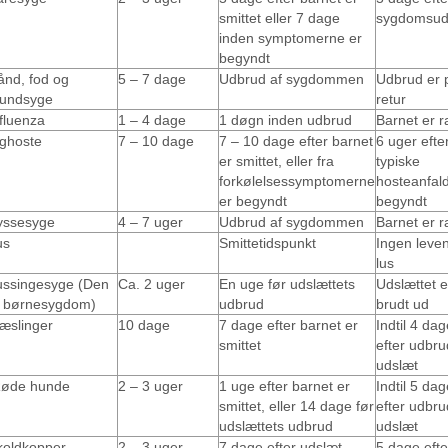
smittet eller 7 dage
sygdomsud
inden symptomerne er
begyndt
ånd, fod og
5 – 7 dage
Udbrud af sygdommen
Udbrud er 
undsyge
retur
fluenza
1 – 4 dage
1 døgn inden udbrud
Barnet er r
ighoste
7 – 10 dage
7 – 10 dage efter barnet
6 uger efte
er smittet, eller fra
typiske
forkølelsessymptomerne
hosteanfald
er begyndt
begyndt
yssesyge
4 – 7 uger
Udbrud af sygdommen
Barnet er r
us
Smittetidspunkt
Ingen leve
lus
ussingesyge (Den
Ca. 2 uger
En uge før udslættets
Udslættet e
. børnesygdom)
udbrud
brudt ud
æslinger
10 dage
7 dage efter barnet er
Indtil 4 dag
smittet
efter udbru
udslæt
øde hunde
2 – 3 uger
1 uge efter barnet er
Indtil 5 dag
smittet, eller 14 dage før
efter udbru
udslættets udbrud
udslæt
koldkopper
2 – 3 uger
7 dage efter udslæt,
5 dage efte