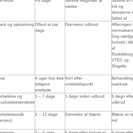
ørnesår
Få dage
Sårene begynder at
Sårene er t
væske
ind og
skorperne 
faldet af
iaré og opkastning
Oftest et par
Diarreens udbrud
Afføringen 
dage
normalisere
Dog særlig
forhold i ti
af
Roskildesy
VTEC og
Shigella
nat
4 uger hos ikke
Kort efter
Behandling
tidligere
smittetidspunkt
iværksat
smittede
orkølelse og
1 – 7 dage
1 døgn inden udbrud
5 døgn efte
irushalsbetændelse
udbrud
orkølelsessår
2 – 12 dage
Dannelse af blærer
Blærer er t
herpes)
ind
åresyge
2 – 3 uger
5 dage efter barnet er
5 dage efte