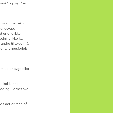
rask" og "syg" er
s smitterisiko,
 mundsyge,
 er ofte ikke
redning ikke kan
andre tilfælde må
behandlingsforløb
om de er syge eller
t skal kunne
asning. Barnet skal
hvis der er tegn på